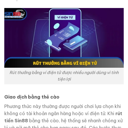
Rút thưởng bằng ví điện tử được nhiều người dùng vì tính
tiện lợi
Giao dịch bằng thẻ cào
Phương thức này thường được người chơi lựa chọn khi
không có tài khoản ngân hàng hoặc ví điện tử. Khi
rút
tiền Sin88
bằng thẻ cào, hệ thống sẽ nhanh chóng xử
lý và gửi mã thẻ cho bạn ngay sau đó. Các bước thực