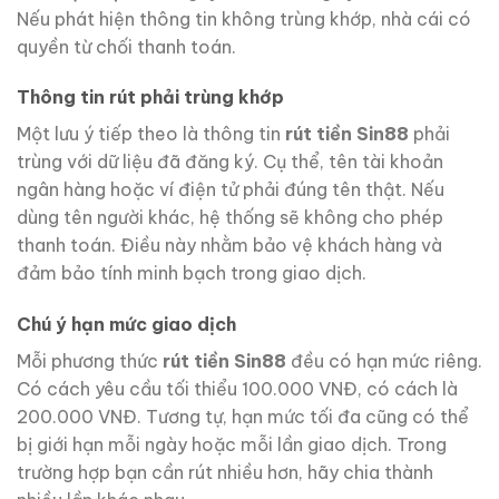
Nếu phát hiện thông tin không trùng khớp, nhà cái có
quyền từ chối thanh toán.
Thông tin rút phải trùng khớp
Một lưu ý tiếp theo là thông tin
rút tiền Sin88
phải
trùng với dữ liệu đã đăng ký. Cụ thể, tên tài khoản
ngân hàng hoặc ví điện tử phải đúng tên thật. Nếu
dùng tên người khác, hệ thống sẽ không cho phép
thanh toán. Điều này nhằm bảo vệ khách hàng và
đảm bảo tính minh bạch trong giao dịch.
Chú ý hạn mức giao dịch
Mỗi phương thức
rút tiền Sin88
đều có hạn mức riêng.
Có cách yêu cầu tối thiểu 100.000 VNĐ, có cách là
200.000 VNĐ. Tương tự, hạn mức tối đa cũng có thể
bị giới hạn mỗi ngày hoặc mỗi lần giao dịch. Trong
trường hợp bạn cần rút nhiều hơn, hãy chia thành