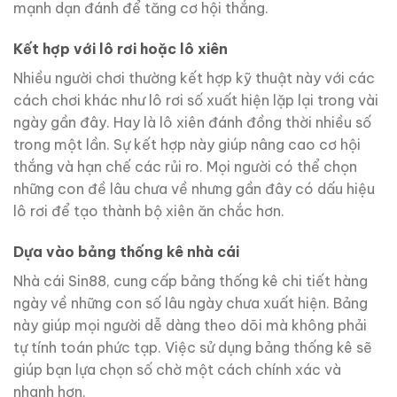
mạnh dạn đánh để tăng cơ hội thắng.
Kết hợp với lô rơi hoặc lô xiên
Nhiều người chơi thường kết hợp kỹ thuật này với các
cách chơi khác như lô rơi số xuất hiện lặp lại trong vài
ngày gần đây. Hay là lô xiên đánh đồng thời nhiều số
trong một lần. Sự kết hợp này giúp nâng cao cơ hội
thắng và hạn chế các rủi ro. Mọi người có thể chọn
những con đề lâu chưa về nhưng gần đây có dấu hiệu
lô rơi để tạo thành bộ xiên ăn chắc hơn.
Dựa vào bảng thống kê nhà cái
Nhà cái Sin88, cung cấp bảng thống kê chi tiết hàng
ngày về những con số lâu ngày chưa xuất hiện. Bảng
này giúp mọi người dễ dàng theo dõi mà không phải
tự tính toán phức tạp. Việc sử dụng bảng thống kê sẽ
giúp bạn lựa chọn số chờ một cách chính xác và
nhanh hơn.