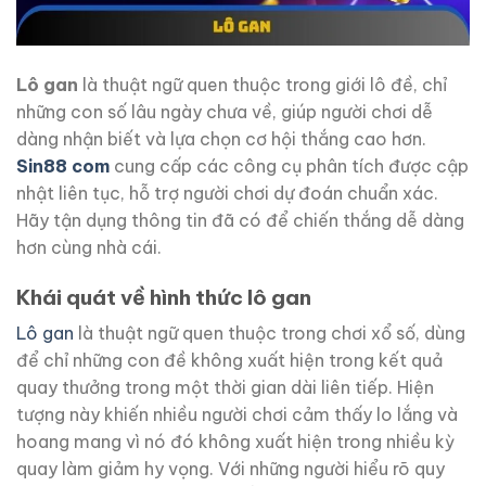
Lô gan
là thuật ngữ quen thuộc trong giới lô đề, chỉ
những con số lâu ngày chưa về, giúp người chơi dễ
dàng nhận biết và lựa chọn cơ hội thắng cao hơn.
Sin88 com
cung cấp các công cụ phân tích được cập
nhật liên tục, hỗ trợ người chơi dự đoán chuẩn xác.
Hãy tận dụng thông tin đã có để chiến thắng dễ dàng
hơn cùng nhà cái.
Khái quát về hình thức lô gan
Lô gan
là thuật ngữ quen thuộc trong chơi xổ số, dùng
để chỉ những con đề không xuất hiện trong kết quả
quay thưởng trong một thời gian dài liên tiếp. Hiện
tượng này khiến nhiều người chơi cảm thấy lo lắng và
hoang mang vì nó đó không xuất hiện trong nhiều kỳ
quay làm giảm hy vọng. Với những người hiểu rõ quy