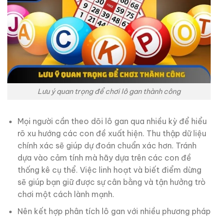
Lưu ý quan trọng để chơi lô gan thành công
Mọi người cần theo dõi lô gan qua nhiều kỳ để hiểu
rõ xu hướng các con đề xuất hiện. Thu thập dữ liệu
chính xác sẽ giúp dự đoán chuẩn xác hơn. Tránh
dựa vào cảm tính mà hãy dựa trên các con đề
thống kê cụ thể. Việc linh hoạt và biết điểm dừng
sẽ giúp bạn giữ được sự cân bằng và tận hưởng trò
chơi một cách lành mạnh.
Nên kết hợp phân tích lô gan với nhiều phương pháp